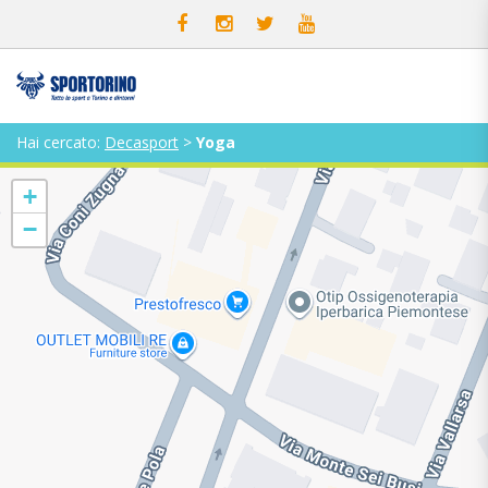
Hai cercato:
Decasport
>
Yoga
+
−