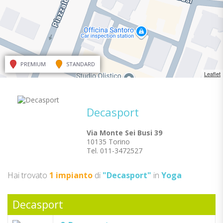
PREMIUM
STANDARD
Leaflet
Decasport
Via Monte Sei Busi 39
10135 Torino
Tel. 011-3472527
Hai trovato
1 impianto
di
"Decasport"
in
Yoga
Decasport