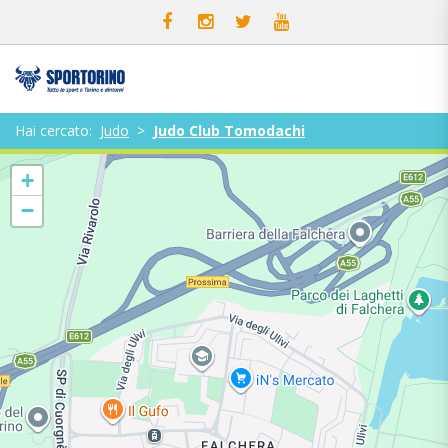
Hai cercato:
Judo
>
Judo Club Tomodachi
+
−