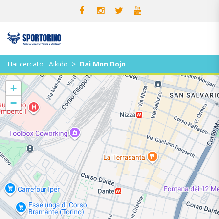
Hai cercato:
Aikido
>
Dai Mon Dojo
+
−