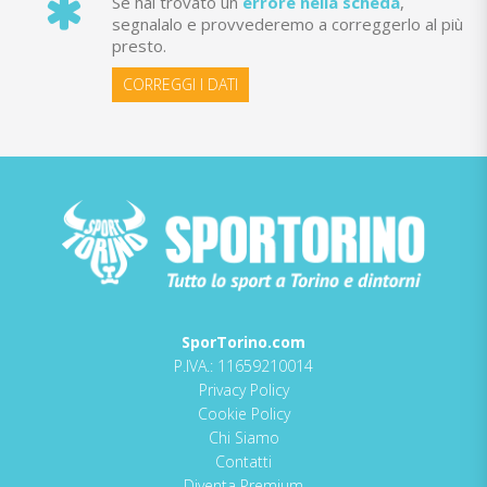
Se hai trovato un
errore nella scheda
,
segnalalo e provvederemo a correggerlo al più
presto.
CORREGGI I DATI
SporTorino.com
P.IVA.: 11659210014
Privacy Policy
Cookie Policy
Chi Siamo
Contatti
Diventa Premium