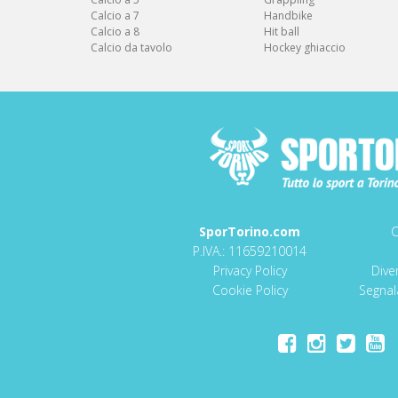
Calcio a 7
Handbike
Calcio a 8
Hit ball
Calcio da tavolo
Hockey ghiaccio
SporTorino.com
C
P.IVA.: 11659210014
Privacy Policy
Dive
Cookie Policy
Segnala