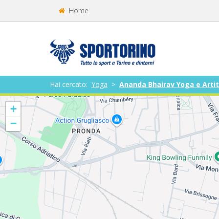
Home
Hai cercato:
Yoga
>
Ananda Bhairav Yoga e Arti
+
−