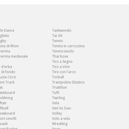
le Dance
Taekwondo
gilato
Tai chi
gby
Tennis
ota di Rhon
Tennis in carrozzina
herma
Tennis tavolo
herma medievale
Thai boxe
i
Tiro a Segno
i d'erba
Tiro a Volo
i di fondo
Tiro con l'arco
uola Circo
Torball
ort Track
Trampolino Elastico
at
Triathlon
ateboard
Tuffi
acklining
Twirling
ftair
Vela
ftball
Viet Vo Dao
nowboard
Volley
ort cinofili
Volo a vela
uash
Wrestling
reet Basket
Yoga