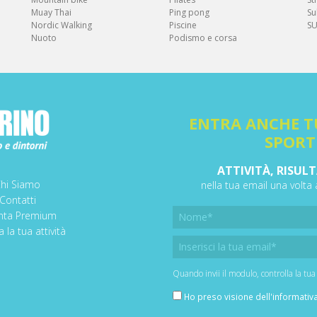
Muay Thai
Ping pong
Su
Nordic Walking
Piscine
S
Nuoto
Podismo e corsa
ENTRA ANCHE T
SPORT
ATTIVITÀ, RISULT
hi Siamo
nella tua email una volta
Contatti
nta Premium
 la tua attività
Quando invii il modulo, controlla la tua
Ho preso visione dell'
informativa