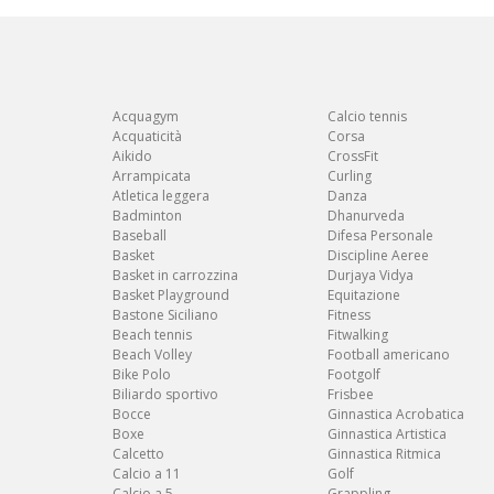
Acquagym
Calcio tennis
Acquaticità
Corsa
Aikido
CrossFit
Arrampicata
Curling
Atletica leggera
Danza
Badminton
Dhanurveda
Baseball
Difesa Personale
Basket
Discipline Aeree
Basket in carrozzina
Durjaya Vidya
Basket Playground
Equitazione
Bastone Siciliano
Fitness
Beach tennis
Fitwalking
Beach Volley
Football americano
Bike Polo
Footgolf
Biliardo sportivo
Frisbee
Bocce
Ginnastica Acrobatica
Boxe
Ginnastica Artistica
Calcetto
Ginnastica Ritmica
Calcio a 11
Golf
Calcio a 5
Grappling