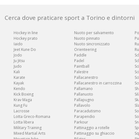
Cerca dove praticare sport a Torino e dintorni
Hockey in line
Nuoto per salvamento
Po
Hockey prato
Nuoto pinnato
Pu
Iaido
Nuoto sincronizzato
Ru
Jeet Kune Do
Orienteering
Ru
Jodo
Paddle
Sc
Ju Jitsu
Padel
Sc
Judo
Paintball
Sc
Kali
Palestre
Sc
Karate
Pallacanestro
Sc
Kayak
Pallacanestro in carrozzina
Sc
Kendo
Pallamano
Sh
Kick Boxing
Pallanuoto
Sil
Krav Maga
Pallapugno
Sk
Kung Fu
Pallavolo
Sl
Lacrosse
Paracadutismo
So
Lotta Greco-Romana
Parapendio
So
Lotta libera
Parkour
S
Military Training
Pattinaggio a rotelle
Sp
Mixed Martial Arts
Pattinaggio su ghiaccio
Sq
Mountain bike
Pilates
St