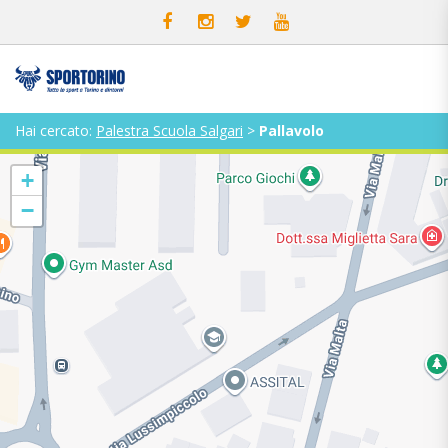
Hai cercato:
Palestra Scuola Salgari
>
Pallavolo
+
−