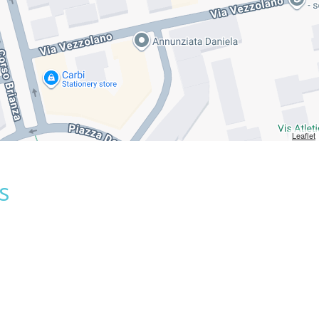
Leaflet
s