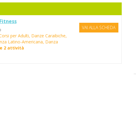
Fitness
VAI ALLA SCHEDA
o
rsi per Adulti, Danze Caraibiche,
za Latino-Americana, Danza
e 2 attività