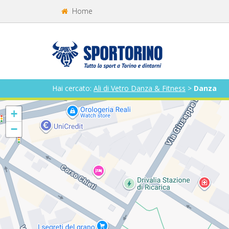
Home
Hai cercato:
Ali di Vetro Danza & Fitness
>
Danza
+
−