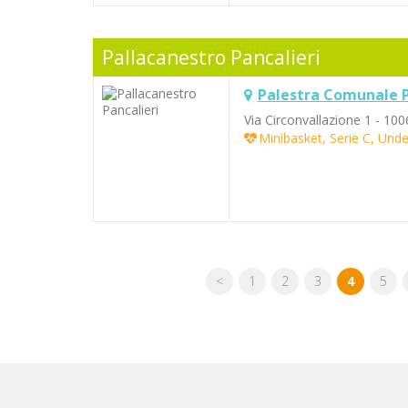
Pallacanestro Pancalieri
Palestra Comunale P
Via Circonvallazione 1 - 100
Minibasket, Serie C, Unde
<
1
2
3
4
5