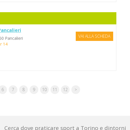
ancalieri
VAI ALLA SCHEDA
60 Pancalieri
r 14
6
7
8
9
10
11
12
>
Cerca dove praticare sport a Torino e dintorni