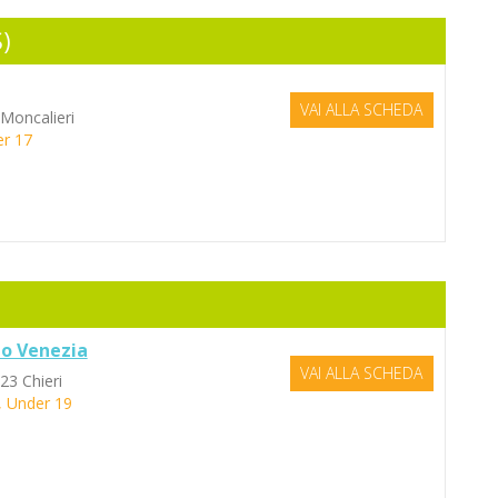
)
VAI ALLA SCHEDA
 Moncalieri
er 17
go Venezia
VAI ALLA SCHEDA
23 Chieri
, Under 19