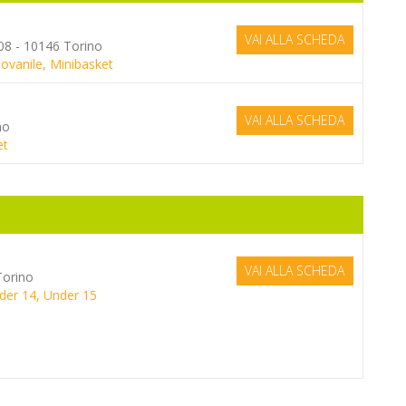
VAI ALLA SCHEDA
08 - 10146 Torino
iovanile, Minibasket
VAI ALLA SCHEDA
no
et
VAI ALLA SCHEDA
Torino
der 14, Under 15